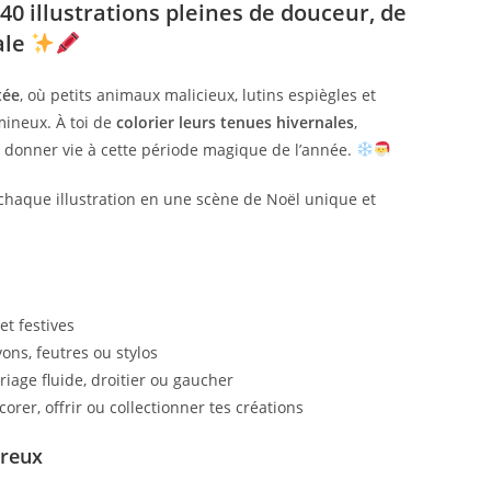
40 illustrations pleines de douceur, de
ale
tée
, où petits animaux malicieux, lutins espiègles et
mineux. À toi de
colorier leurs tenues hivernales
,
 donner vie à cette période magique de l’année.
e chaque illustration en une scène de Noël unique et
et festives
yons, feutres ou stylos
riage fluide, droitier ou gaucher
corer, offrir ou collectionner tes créations
ureux