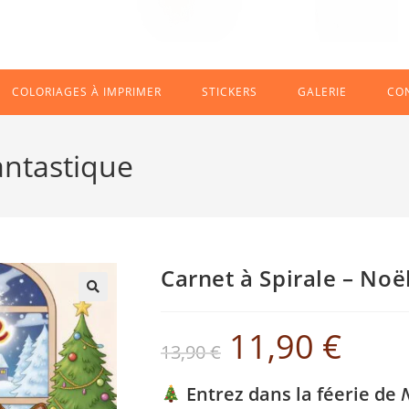
COLORIAGES À IMPRIMER
STICKERS
GALERIE
CO
antastique
Carnet à Spirale – Noë
11,90
€
13,90
€
Entrez dans la féerie de