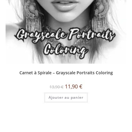
Carnet à Spirale – Grayscale Portraits Coloring
11,90
€
13,90
€
Ajouter au panier