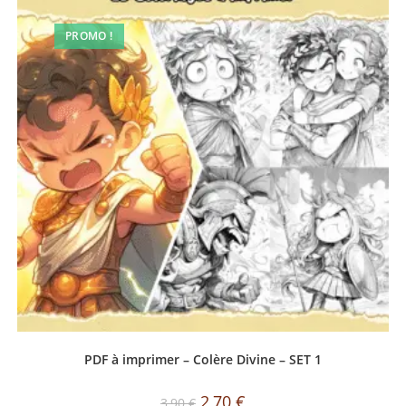
PROMO !
PDF à imprimer – Colère Divine – SET 1
2,70
€
3,90
€